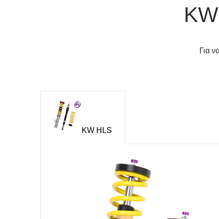
KW 
Για ν
KW HLS