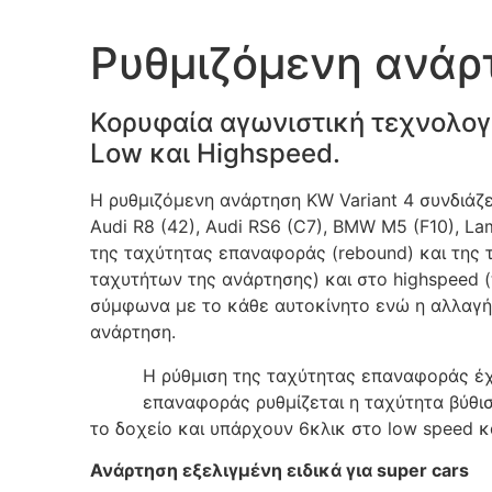
Ρυθμιζόμενη ανάρ
Κορυφαία αγωνιστική τεχνολογ
Low και Highspeed.
Η ρυθμιζόμενη ανάρτηση KW Variant 4 συνδιάζ
Audi R8 (42), Audi RS6 (C7), BMW M5 (F10), L
της ταχύτητας επαναφοράς (rebound) και της τ
ταχυτήτων της ανάρτησης) και στο highspeed 
σύμφωνα με το κάθε αυτοκίνητο ενώ η αλλαγή 
ανάρτηση.
Η ρύθμιση της ταχύτητας επαναφοράς έχ
επαναφοράς ρυθμίζεται η ταχύτητα βύθισ
το δοχείο και υπάρχουν 6κλικ στο low speed κα
Ανάρτηση εξελιγμένη ειδικά για super cars