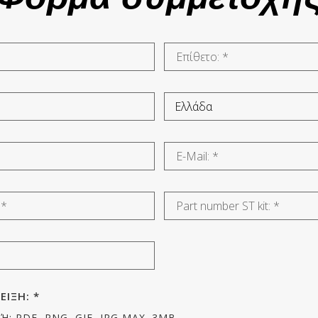
ΙΞΗ: *
 PDF, PNG, GIF, JPG MAX. 3MB