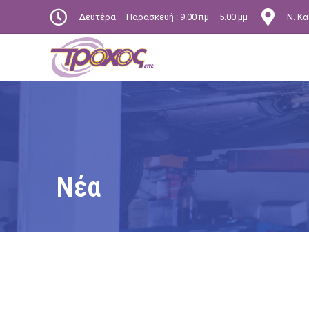
Δευτέρα – Παρασκευή : 9.00 πμ – 5.00 μμ
Ν. Κα
Νέα