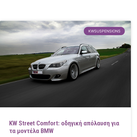
KWSUSPENSIONS
KW Street Comfort: οδηγική απόλαυση για
τα μοντέλα BMW