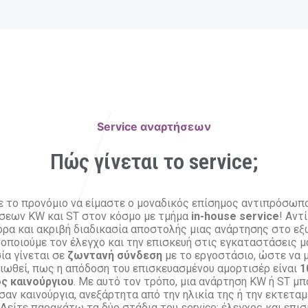
Service αναρτήσεων
Πώς γίνεται το service;
ε το προνόμιο να είμαστε ο μοναδικός επίσημος αντιπρόσωπ
σεων KW και ST στον κόσμο με τμήμα
in-house service
! Αντί
ρα και ακριβή διαδικασία αποστολής μιας ανάρτησης στο εξ
οποιούμε τον έλεγχο και την επισκευή στις εγκαταστάσεις μα
ία γίνεται σε
ζωντανή σύνδεση
με το εργοστάσιο, ώστε να 
ιωθεί, πως η απόδοση του επισκευασμένου αμορτισέρ είναι
1
ός καινούργιου
. Με αυτό τον τρόπο, μια ανάρτηση KW ή ST μπ
σαν καινούργια, ανεξάρτητα από την ηλικία της ή την εκτετα
 Δείτε παρακάτω τα δύο στάδια του service: έλεγχος και επισ