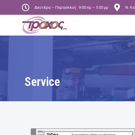
Δευτέρα – Παρασκευή : 9.00 πμ – 5.00 μμ
Ν. Κα
Service