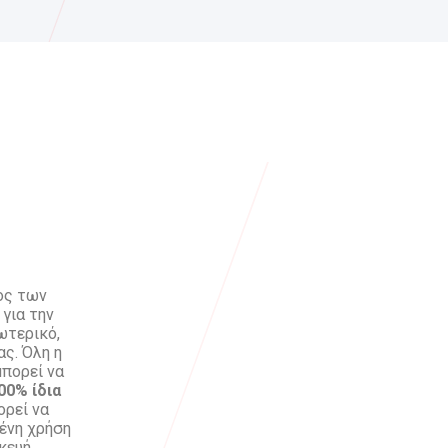
ος των
 για την
ωτερικό,
ς. Όλη η
μπορεί να
00% ίδια
ορεί να
μένη χρήση
κευή.