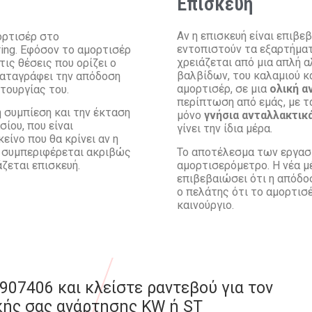
Επισκευή
Αν η επισκευή είναι επιβε
ορτισέρ στο
εντοπιστούν τα εξαρτήματ
ring. Εφόσον το αμορτισέρ
χρειάζεται από μια απλή 
τις θέσεις που ορίζει ο
βαλβίδων, του καλαμιού 
καταγράφει την απόδοση
αμορτισέρ, σε μια
ολική α
τουργίας του.
περίπτωση από εμάς, με τ
 συμπίεση και την έκταση
μόνο
γνήσια ανταλλακτικ
ίου, που είναι
γίνει την ίδια μέρα.
είνο που θα κρίνει αν η
Το αποτέλεσμα των εργασι
ή συμπεριφέρεται ακριβώς
αμορτισερόμετρο. Η νέα μ
άζεται επισκευή.
επιβεβαιώσει ότι η απόδοσ
ο πελάτης ότι το αμορτισ
καινούργιο.
907406 και κλείστε ραντεβού για τον
ικής σας ανάρτησης KW ή ST