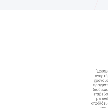
Έχουμ
αναρτή
χρονοβό
πραγματ
διαδικασ
επιβεβα
με εν
αποδίδει 
της.