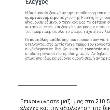
Έλεγχος
Η διαδικασία ξεκινά με την τοποθέτηση του αμ
αμορτισερόμετρο
πάγκου της Roehrig Enginee
είναι ρυθμιζόμενο, ο τεχνικός μας το σετάρει σ
κατασκευαστής και ξεκινά η μέτρηση, η οποία 
του αμορτισέρ σε όλο το φάσμα ταχυτήτων λει
Οι
καμπύλες απόδοσης
που προκύπτουν για τη
στέλνονται στο αντίστοιχο τμήμα του εργοστασ
συνδεδεμένο on-line. Και είναι το
εργοστάσιο
εκ
απόδοση είναι εντός προδιαγραφών. Αν δηλαδ
όπως ένα ίδιο, καινούργιο αμορτισέρ, ή αν χρει
Επικοινωνήστε μαζί μας στο 210 5
έλεγχο και την αξιολόγηση της δ