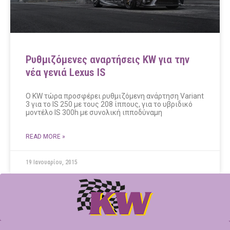
Ρυθμιζόμενες αναρτήσεις KW για την
νέα γενιά Lexus IS
Ο KW τώρα προσφέρει ρυθμιζόμενη ανάρτηση Variant
3 για το IS 250 με τους 208 ίππους, για το υβριδικό
μοντέλο IS 300h με συνολική ιπποδύναμη
READ MORE »
19 Ιανουαρίου, 2015