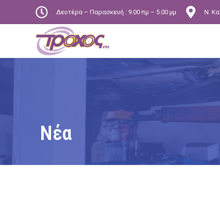
Δευτέρα – Παρασκευή : 9.00 πμ – 5.00 μμ
Ν. Κα
Νέα