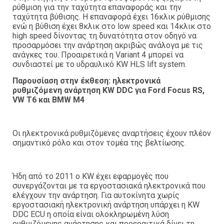
ρύθμιση για την ταχύτητα επαναφοράς και την
ταχύτητα βύθισης. Η επαναφορά έχει 16κλικ ρύθμισης
ενώ η βύθιση έχει 8κλικ στο low speed και 14κλικ στο
high speed δίνοντας τη δυνατότητα στον οδηγό να
προσαρμόσει την ανάρτηση ακριβώς ανάλογα με τις
ανάγκες του. Προαιρετικά η Variant 4 μπορεί να
συνδιαστεί με το υδραυλικό KW HLS lift system.
Παρουσίαση στην έκθεση: ηλεκτρονικά
ρυθμιζόμενη ανάρτηση KW DDC για Ford Focus RS,
VW T6 και BMW M4
Οι ηλεκτρονικά ρυθμιζόμενες αναρτήσεις έχουν πλέον
σημαντικό ρόλο και στον τομέα της βελτίωσης.
Ήδη από το 2011 ο KW έχει εφαρμογές που
συνεργάζονται με τα εργοστασιακά ηλεκτρονικά που
ελέγχουν την ανάρτηση. Για αυτοκίνητα χωρίς
εργοστασιακή ηλεκτρονική ανάρτηση υπάρχει η KW
DDC ECU η οποία είναι ολοκληρωμένη λύση
ρυθμιζόμενης ανάρτησης και προεραιτικά δίνει τη