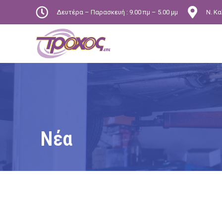
Δευτέρα – Παρασκευή : 9.00 πμ – 5.00 μμ
Ν. Κα
Νέα