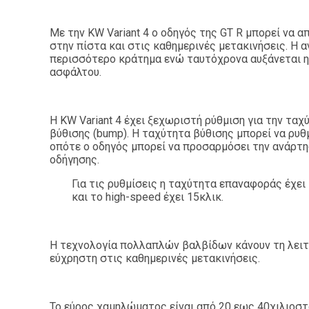
Με την KW Variant 4 ο οδηγός της GT R μπορεί να 
στην πίστα και στις καθημερινές μετακινήσεις. Η 
περισσότερο κράτημα ενώ ταυτόχρονα αυξάνεται η 
ασφάλτου.
Η KW Variant 4 έχει ξεχωριστή ρύθμιση για την τα
βύθισης (bump). Η ταχύτητα βύθισης μπορεί να ρυθ
οπότε ο οδηγός μπορεί να προσαρμόσει την ανάρτη
οδήγησης.
Για τις ρυθμίσεις η ταχύτητα επαναφοράς έχει
και το high-speed έχει 15κλικ.
Η τεχνολογία πολλαπλών βαλβίδων κάνουν τη λειτο
εύχρηστη στις καθημερινές μετακινήσεις.
Το εύρος χαμηλώματος είναι από 20 εως 40χιλιοστ