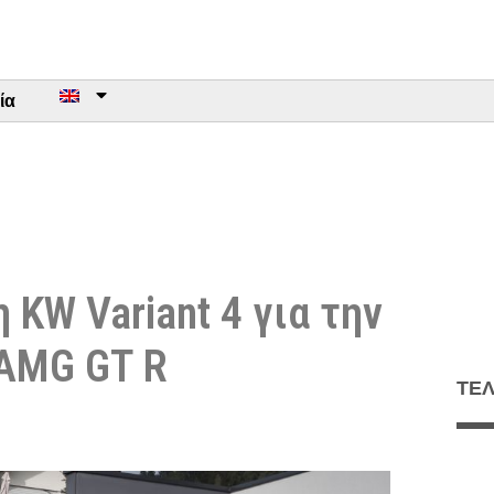
ία
KW Variant 4 για την
AMG GT R
ΤΕΛ