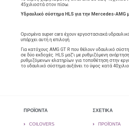
45χιλιοστά στον πίσω.
Υδραυλικό σύστημα HLS για την Mercedes-AMG μ
Ορισμένα super cars έχουν εργοστασιακά υδραυλικ
υπάρχει αυτή η επιλογή.
Για κατόχους AMG GT R που θέλουν υδαυλικό σύσ
σε δύο εκδοχές. HLS μαζ’ι με ρυθμιζόμενη ανάρτηση 
ρυθμιζόμενων ελατηρίων για τοποθέτηση στην εργ
το υδαυλικό σύστημα αυξάνει το ύψος κατά 40χιλιο
ΠΡΟΪΟΝΤΑ
ΣΧΕΤΙΚΑ
COILOVERS
ΠΡΟΪΌΝΤΑ