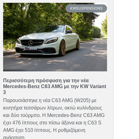
KWSUSPENSIONS
Περισσότερη πρόσφυση για την νέα
Mercedes-Benz C63 AMG με την KW Variant
3
Παρουσιάστηκε η νέα C63 AMG (W205) με
κινητήρα τεσσάρων λίτρων, οκτώ κυλίνδρους
και δύο τούρμπο. Η Mercedes-Benz C63 AMG
έχει 476 ίππους στο πίσω άξονα και η C63 S
AMG έχει 510 ίππους. Η ρυθμιζόμενη
ανάρτηση