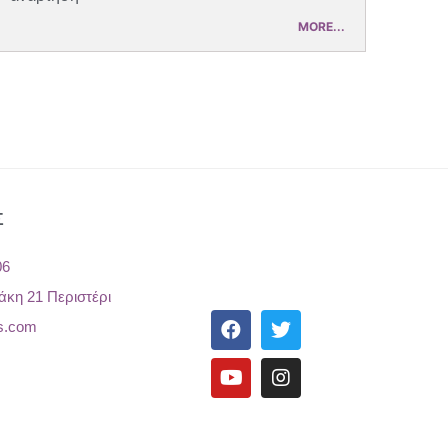
MORE...
Σ
06
άκη 21 Περιστέρι
s.com