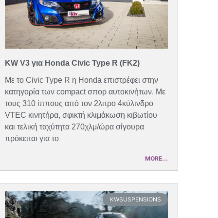
KW V3 για Honda Civic Type R (FK2)
Με το Civic Type R η Honda επιστρέφει στην
κατηγορία των compact σπορ αυτοκινήτων. Με
τους 310 ίππους από τον 2λιτρο 4κύλινδρο
VTEC κινητήρα, σφικτή κλιμάκωση κιβωτίου
και τελική ταχύτητα 270χλμ/ώρα σίγουρα
πρόκειται για το
MORE...
KWSUSPENSIONS