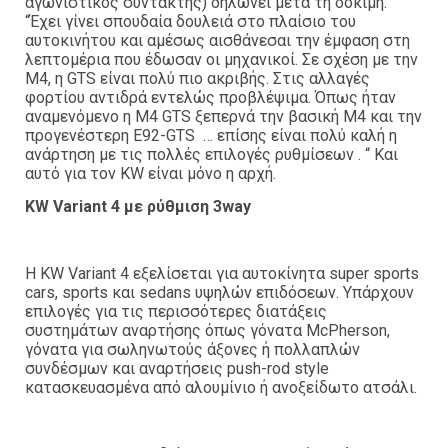
αγωνιστικός συντάκτης) δηλώνει μετά τη δοκιμή:
“Έχει γίνει σπουδαία δουλειά στο πλαίσιο του
αυτοκινήτου και αμέσως αισθάνεσαι την έμφαση στη
λεπτομέρια που έδωσαν οι μηχανικοί. Σε σχέση με την
M4, η GTS είναι πολύ πιο ακριβής. Στις αλλαγές
φορτίου αντιδρά εντελώς προβλέψιμα. Όπως ήταν
αναμενόμενο η M4 GTS ξεπερνά την βασική M4 και την
προγενέστερη E92-GTS … επίσης είναι πολύ καλή η
ανάρτηση με τις πολλές επιλογές ρυθμίσεων . “ Και
αυτό για τον KW είναι μόνο η αρχή.
KW Variant 4 με ρύθμιση 3way
H KW Variant 4 εξελίσεται για αυτοκίνητα super sports
cars, sports και sedans υψηλών επιδόσεων. Υπάρχουν
επιλογές για τις περισσότερες διατάξεις
συστημάτων αναρτήσης όπως γόνατα McPherson,
γόνατα για σωληνωτούς άξονες ή πολλαπλών
συνδέσμων και αναρτήσεις push-rod style
κατασκευασμένα από αλουμίνιο ή ανοξείδωτο ατσάλι.