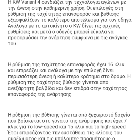
Η KW Variant 4 συνδιάζει την τεχνολογία αγώνων με
την άνεση στην καθημερινή χρήση. Οι επιλογές στη
ρύθμιση της ταχύτητας επαναφοράς και βύθισης
εξασφαλίζουν το καλύτερο αποτέλεσμα για τον οδηγό.
Ανάλογα με το αυτοκίνητο ο KW δίνει τις αρχικές
ρυθμίσεις και μετά ο οδηγός μπορεί εύκολα να
προσαρμόσει την ανάρτηση σύμφωνα με τις ανάγκες
του.
Η ρύθμιση της ταχύτητας επαναφοράς έχει 16 κλικ
και επιρεάζει και ανάλογα με την επιλογή δίνει
περισσότερη άνεση ή καλύτερο κράτημα στο δρόμο. Η
ρύθμιση της ταχύτητας βύθισης γίνεται από
ανεξάρτητη βαλβίδα και δεν επιδρά στην ταχύτητας
επαναφοράς της ανάρτησης.
Η ρύθμιση της βύθισης γίνεται από ξεχωριστό δοχείο
που βρίσκεται στο γόνατο της ανάρτησης και έχει 7
κλικ για το low-speed και 15 κλικ για το high-speed.
Έτσι επιρεάζοντας την ευστάθεια, τις κλίσεις του
αμαξώματος και τις υπόλοιπες παραμέτρους ο