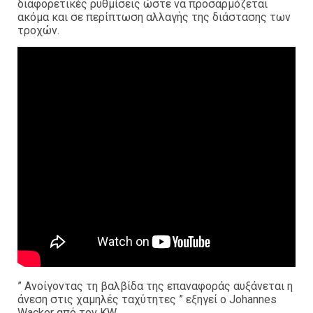
διαφορετικές ρυθμίσεις ώστε να προσαρμόζεται
ακόμα και σε περίπτωση αλλαγής της διάστασης των
τροχών.
” Ανοίγοντας τη βαλβίδα της επαναφοράς αυξάνεται η
άνεση στις χαμηλές ταχύτητες ” εξηγεί ο Johannes
Wacker από τον KW.